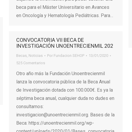
beca para el Máster Universitario en Avances
en Oncología y Hematología Pediátricas. Para…
CONVOCATORIA VII BECA DE
INVESTIGACIÓN UNOENTRECIENMIL 202
Becas
,
Noticias
Por
Fundacion SEHOP
13/01/2020
525 Comentarios
Otro año más la Fundación Unoentrecienmil
lanza la convocatoria pública de la Beca Anual
de Investigación dotada con 100.000€. Es ya la
séptima beca anual, cualquier duda no dudes en
consultarnos:
investigacion@unoentrecienmil.org. Bases de la
Beca: https://unoentrecienmil.org/wp-
content/uploads/2020/01/Bases_convocatoria