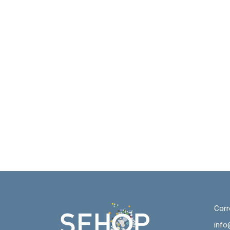
Corr
info