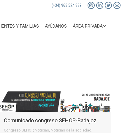
(+34) 963 524 889
Instagram
Linkedin
Twitter
Mail
page
page
page
page
opens
opens
opens
opens
IENTES Y FAMILIAS
AYÚDANOS
ÁREA PRIVADA
in
in
in
in
new
new
new
new
window
window
window
window
Comunicado congreso SEHOP-Badajoz
Congreso SEHOP
,
Noticias
,
Noticias de la sociedad
,