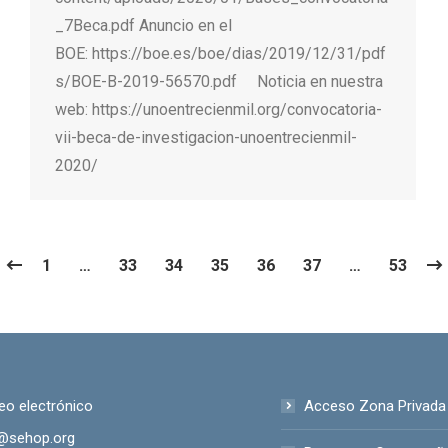
_7Beca.pdf Anuncio en el
BOE: https://boe.es/boe/dias/2019/12/31/pdf
s/BOE-B-2019-56570.pdf Noticia en nuestra
web: https://unoentrecienmil.org/convocatoria-
vii-beca-de-investigacion-unoentrecienmil-
2020/
1
…
33
34
35
36
37
…
53
eo electrónico
Acceso Zona Privada
@sehop.org