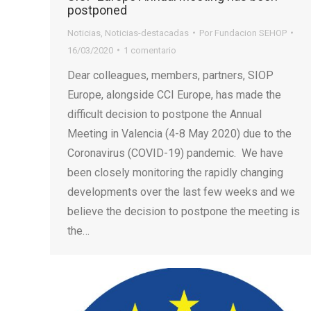
postponed
Noticias
,
Noticias-destacadas
Por
Fundacion SEHOP
16/03/2020
1 comentario
Dear colleagues, members, partners, SIOP
Europe, alongside CCI Europe, has made the
difficult decision to postpone the Annual
Meeting in Valencia (4-8 May 2020) due to the
Coronavirus (COVID-19) pandemic. We have
been closely monitoring the rapidly changing
developments over the last few weeks and we
believe the decision to postpone the meeting is
the…