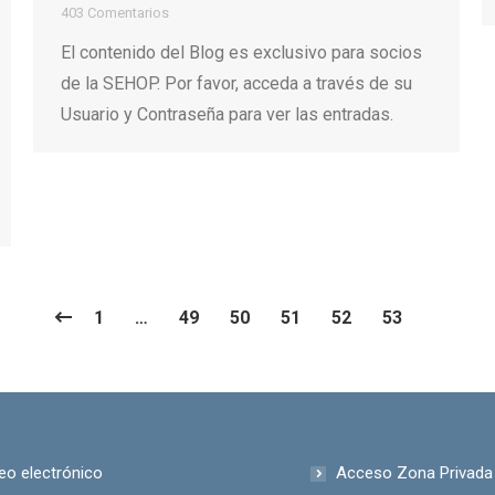
403 Comentarios
El contenido del Blog es exclusivo para socios
de la SEHOP. Por favor, acceda a través de su
Usuario y Contraseña para ver las entradas.
1
…
49
50
51
52
53
eo electrónico
Acceso Zona Privada