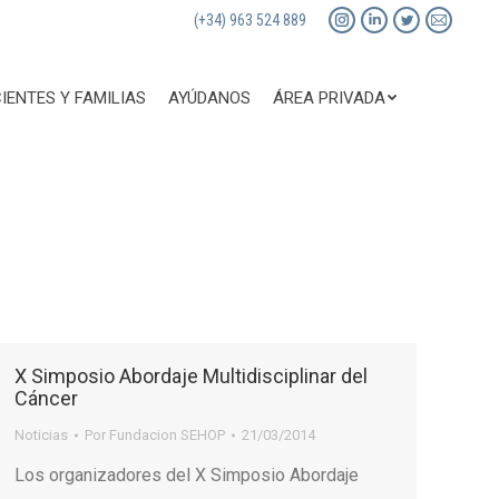
(+34) 963 524 889
Instagram
Linkedin
Twitter
Mail
page
page
page
page
opens
opens
opens
opens
IENTES Y FAMILIAS
AYÚDANOS
ÁREA PRIVADA
in
in
in
in
new
new
new
new
window
window
window
window
X Simposio Abordaje Multidisciplinar del
Cáncer
Noticias
Por
Fundacion SEHOP
21/03/2014
Los organizadores del X Simposio Abordaje