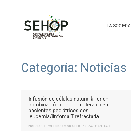
LA SOCIEDA
Categoría:
Noticias
Infusión de células natural killer en
combinación con quimioterapia en
pacientes pediátricos con
leucemia/linfoma T refractaria
Noticias
Por
Fundacion SEHOP
24/03/2014