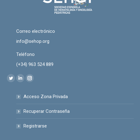
Correo electrónico
info@sehop.org
Teléfono
(+34) 963 524 889
Encuéntranos en:
Twitter
Linkedin
Instagram
page
page
page
Acceso Zona Privada
opens
opens
opens
in
in
in
Recuperar Contraseña
new
new
new
window
window
window
Registrarse