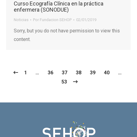
Curso Ecografía Clínica en la práctica
enfermera (SONODUE)
Noticias
Por
Fundacion SEHOP
02/01/2019
Sorry, but you do not have permission to view this
content.
1
…
36
37
38
39
40
…
53