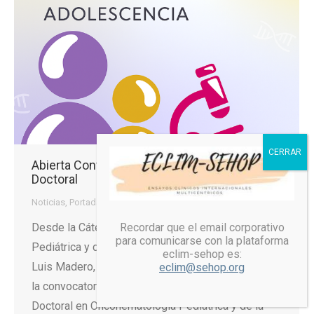
Abierta Convocatoria Premio a Mejor Tesis
Doctoral
Noticias
,
Portada
,
Slider
Por
SEHOP
30/07/2025
Desde la Cátedra UAM-FOI de Oncohematología
Recordar que el email corporativo
para comunicarse con la plataforma
Pediátrica y de la Adolescencia, dirigida por el Dr.
eclim-sehop es:
Luis Madero, nos complace anunciar la apertura de
eclim@sehop.org
la convocatoria del Premio a la Mejor Tesis
Doctoral en Oncohematología Pediátrica y de la