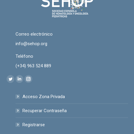
Correo electrónico
info@sehop.org
Teléfono
(+34) 963 524 889
Encuéntranos en:
Twitter
Linkedin
Instagram
page
page
page
Acceso Zona Privada
opens
opens
opens
in
in
in
Recuperar Contraseña
new
new
new
window
window
window
Registrarse