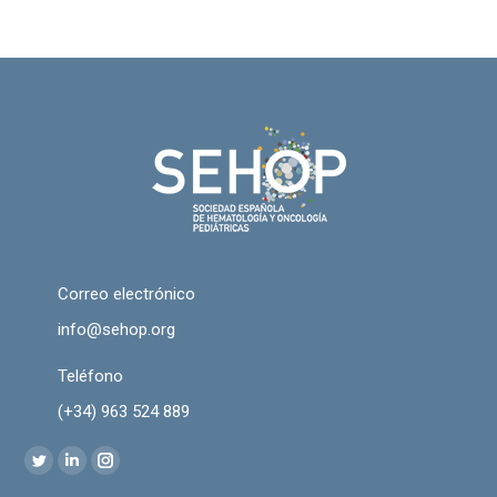
Correo electrónico
info@sehop.org
Teléfono
(+34) 963 524 889
Encuéntranos en:
Twitter
Linkedin
Instagram