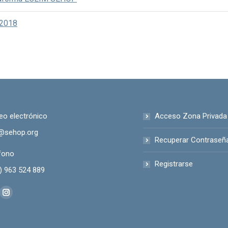
 2018
eo electrónico
Acceso Zona Privada
@sehop.org
Recuperar Contraseñ
fono
Registrarse
) 963 524 889
anos en:
kedin
Instagram
ge
page
ens
opens