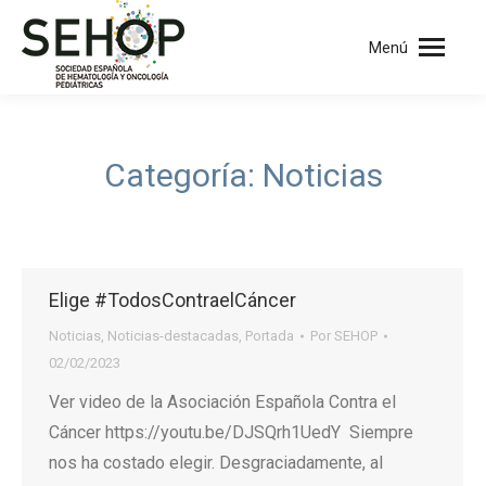
Menú
Categoría:
Noticias
Elige #TodosContraelCáncer
Noticias
,
Noticias-destacadas
,
Portada
Por
SEHOP
02/02/2023
Ver video de la Asociación Española Contra el
Cáncer https://youtu.be/DJSQrh1UedY Siempre
nos ha costado elegir. Desgraciadamente, al