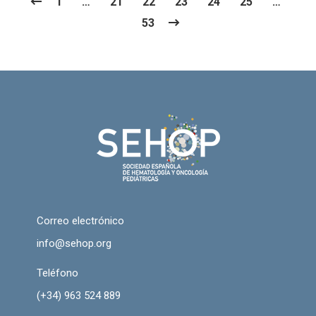
1
…
21
22
23
24
25
…
53
Correo electrónico
info@sehop.org
Teléfono
(+34) 963 524 889