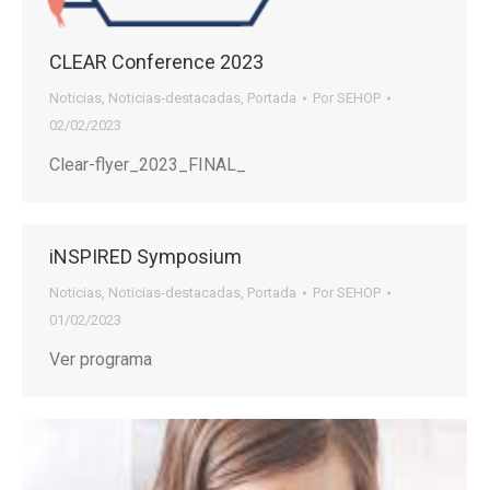
CLEAR Conference 2023
Noticias
,
Noticias-destacadas
,
Portada
Por
SEHOP
02/02/2023
Clear-flyer_2023_FINAL_
iNSPIRED Symposium
Noticias
,
Noticias-destacadas
,
Portada
Por
SEHOP
01/02/2023
Ver programa