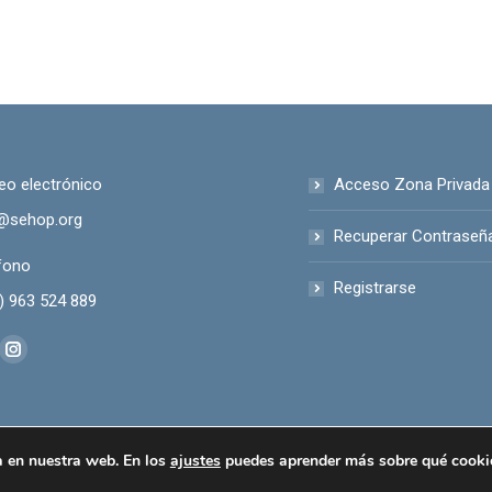
eo electrónico
Acceso Zona Privada
@sehop.org
Recuperar Contraseñ
fono
Registrarse
) 963 524 889
anos en:
kedin
Instagram
ge
page
ens
opens
in
a en nuestra web. En los
ajustes
puedes aprender más sobre qué cookies
tricas.
w
new