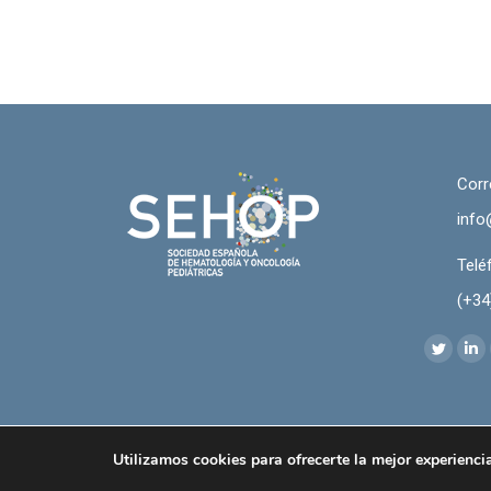
Corr
info
Telé
(+34
Encuéntr
Twitter
Lin
page
pa
opens
op
in
in
Utilizamos cookies para ofrecerte la mejor experienci
© SEHOP - Sociedad Española de Hematología y Oncología Pedia
new
ne