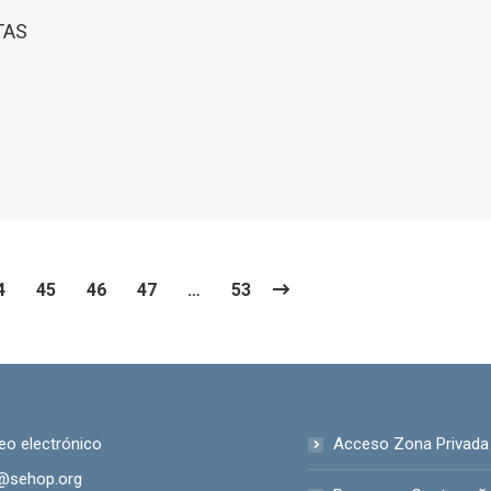
TAS
4
45
46
47
…
53
eo electrónico
Acceso Zona Privada
@sehop.org