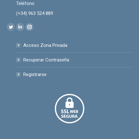
Teléfono
(+34) 963 524 889
Encuéntranos en:
Twitter
Linkedin
Instagram
page
page
page
Acceso Zona Privada
opens
opens
opens
in
in
in
Recuperar Contraseña
new
new
new
window
window
window
Registrarse