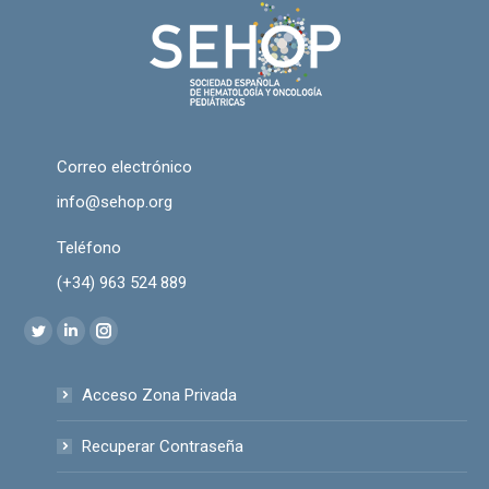
Correo electrónico
info@sehop.org
Teléfono
(+34) 963 524 889
Encuéntranos en:
Twitter
Linkedin
Instagram
page
page
page
Acceso Zona Privada
opens
opens
opens
in
in
in
Recuperar Contraseña
new
new
new
window
window
window