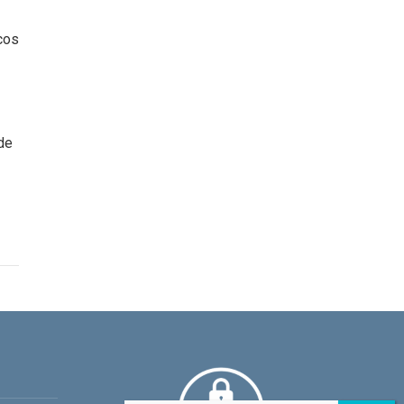
cos
de