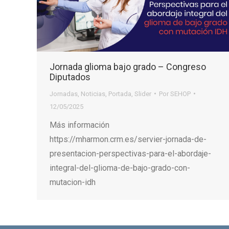
Jornada glioma bajo grado – Congreso
Diputados
Jornadas
,
Noticias
,
Portada
,
Slider
Por
SEHOP
12/05/2025
Más información
https://mharmon.crm.es/servier-jornada-de-
presentacion-perspectivas-para-el-abordaje-
integral-del-glioma-de-bajo-grado-con-
mutacion-idh