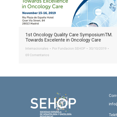
1st Oncology Quality Care SymposiumTM.
Towards Excelente in Oncology Care
Internacionales
Por
Fundacion SEHOP
30/10/2019
69 Comentarios
Corr
info
Telé