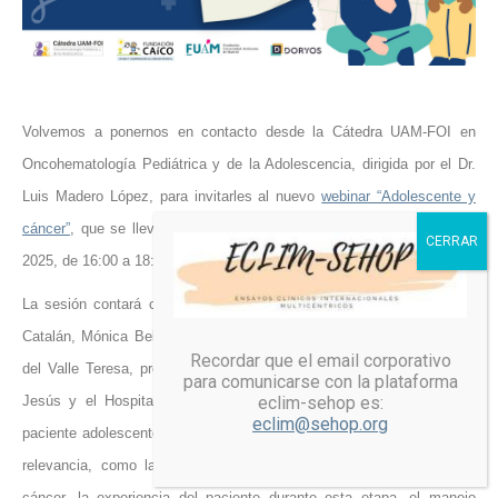
Volvemos a ponernos en contacto desde la Cátedra UAM-FOI en
Oncohematología Pediátrica y de la Adolescencia, dirigida por el Dr.
Luis Madero López, para invitarles al nuevo
webinar “Adolescente y
cáncer”
, que se llevará a cabo el próximo
miércoles 4 de junio
de
2025, de 16:00 a 18:00 h.
La sesión contará con la participación de las Dras. Maitane Andión
Catalán, Mónica Bellón del Amo, Patricia Gómez Hernández y Laura
Recordar que el email corporativo
del Valle Teresa, procedentes del Hospital Infantil Universitario Niño
para comunicarse con la plataforma
Jesús y el Hospital San Carlos de Madrid, y el testimonio de un
eclim-sehop es:
eclim@sehop.org
paciente adolescente oncológico. El programa aborda temas de gran
relevancia, como las necesidades especiales del adolescente con
cáncer, la experiencia del paciente durante esta etapa, el manejo