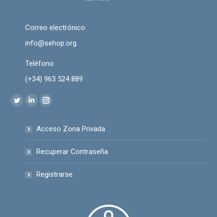
Correo electrónico
info@sehop.org
Teléfono
(+34) 963 524 889
Encuéntranos en:
Twitter
Linkedin
Instagram
page
page
page
Acceso Zona Privada
opens
opens
opens
in
in
in
Recuperar Contraseña
new
new
new
window
window
window
Registrarse