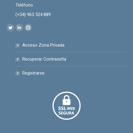
Teléfono
(+34) 963 524 889
Encuéntranos en:
Twitter
Linkedin
Instagram
page
page
page
Acceso Zona Privada
opens
opens
opens
in
in
in
Recuperar Contraseña
new
new
new
window
window
window
Registrarse