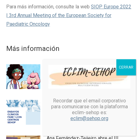
Para más información, consulte la web
SIOP Europe 2022
| 3rd Annual Meeting of the European Society for
Paediatric Oncology
Más información
Difusión del folleto educativo “La
historia del Carcinoma Adrenocortical”
06/07/2026
Recordar que el email corporativo
Actualización boletín ensayos clínicos
para comunicarse con la plataforma
precoces
eclim-sehop es:
eclim@sehop.org
22/06/2026
Ana Fernández-Teijeiro abre el III