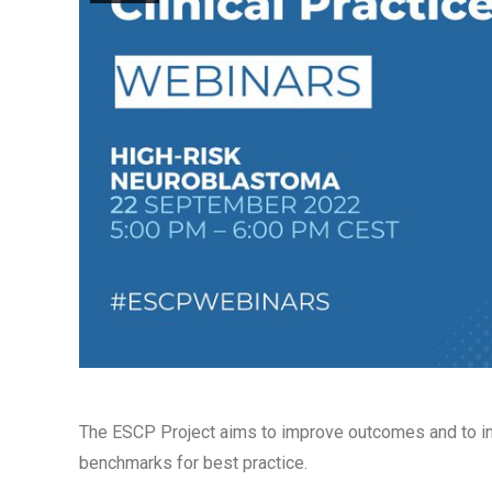
The ESCP Project aims to improve outcomes and to 
benchmarks for best practice.