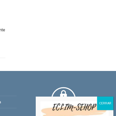
nte
a