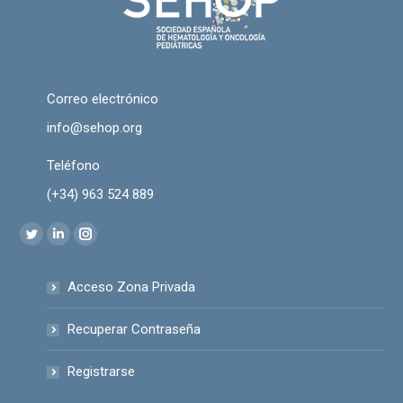
Correo electrónico
info@sehop.org
Teléfono
(+34) 963 524 889
Encuéntranos en:
Twitter
Linkedin
Instagram
page
page
page
Acceso Zona Privada
opens
opens
opens
in
in
in
Recuperar Contraseña
new
new
new
window
window
window
Registrarse