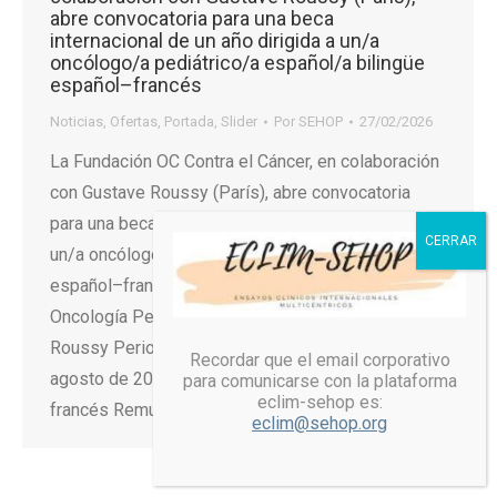
abre convocatoria para una beca
internacional de un año dirigida a un/a
oncólogo/a pediátrico/a español/a bilingüe
español–francés
Noticias
,
Ofertas
,
Portada
,
Slider
Por
SEHOP
27/02/2026
La Fundación OC Contra el Cáncer, en colaboración
con Gustave Roussy (París), abre convocatoria
para una beca internacional de un año dirigida a
un/a oncólogo/a pediátrico/a español/a bilingüe
español–francés. Destino: Departamento de
Oncología Pediátrica y del Adolescente – Gustave
Roussy Periodo: 1 de septiembre de 2026 – 31 de
Recordar que el email corporativo
agosto de 2027 Contratación: directa por el centro
para comunicarse con la plataforma
eclim-sehop es:
francés Remuneración: aprox. 4.500 € netos/mes…
eclim@sehop.org