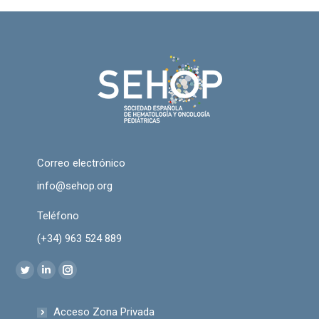
Correo electrónico
info@sehop.org
Teléfono
(+34) 963 524 889
Encuéntranos en:
Twitter
Linkedin
Instagram
page
page
page
Acceso Zona Privada
opens
opens
opens