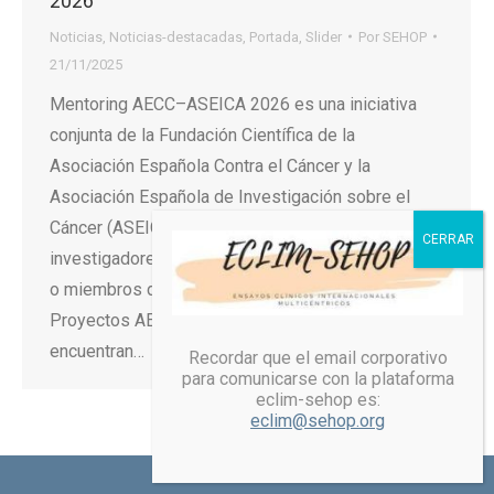
2026
Noticias
,
Noticias-destacadas
,
Portada
,
Slider
Por
SEHOP
21/11/2025
Mentoring AECC–ASEICA 2026 es una iniciativa
conjunta de la Fundación Científica de la
Asociación Española Contra el Cáncer y la
Asociación Española de Investigación sobre el
Cáncer (ASEICA) que busca apoyar a
investigadores e investigadoras con ayudas AECC
o miembros del equipo de trabajo de las Ayudas a
Proyectos AECC y/o socios de ASEICA que se
encuentran…
Recordar que el email corporativo
para comunicarse con la plataforma
eclim-sehop es:
eclim@sehop.org