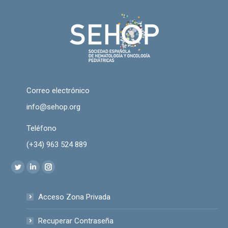
Correo electrónico
info@sehop.org
Teléfono
(+34) 963 524 889
Encuéntranos en:
Twitter
Linkedin
Instagram
page
page
page
Acceso Zona Privada
opens
opens
opens
in
in
in
Recuperar Contraseña
new
new
new