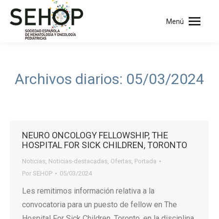
Menú
Archivos diarios:
05/03/2024
NEURO ONCOLOGY FELLOWSHIP, THE
HOSPITAL FOR SICK CHILDREN, TORONTO
Noticias
,
Noticias-destacadas
,
Ofertas
,
Portada
Por
SEHOP
05/03/2024
Les remitimos información relativa a la
convocatoria para un puesto de fellow en The
Hospital For Sick Children, Toronto, en la disciplina