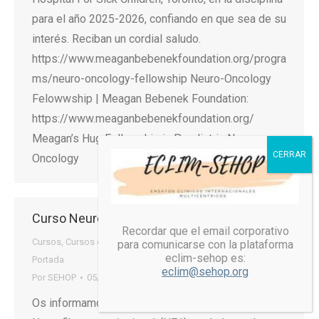
para el año 2025-2026, confiando en que sea de su
interés. Reciban un cordial saludo.
https://www.meaganbebenekfoundation.org/progra
ms/neuro-oncology-fellowship Neuro-Oncology
Felowwship | Meagan Bebenek Foundation:
https://www.meaganbebenekfoundation.org/
Meagan’s Hug Fellowship in Paediatric Neuro-
Oncology
Curso Neurofibromatosis Tipo 1 (NF1)
Recordar que el email corporativo
Cursos
,
Cursos online
,
Noticias
,
Noticias-destacadas
,
para comunicarse con la plataforma
eclim-sehop es:
Portada
eclim@sehop.org
Por
SEHOP
05/03/2024
Os informamos del próximo Curso online de