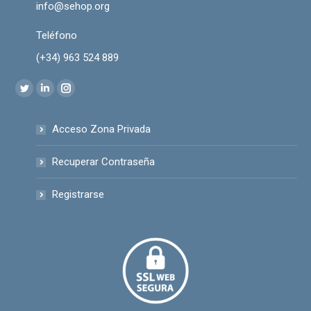
info@sehop.org
Teléfono
(+34) 963 524 889
Encuéntranos en:
Twitter
Linkedin
Instagram
page
page
page
Acceso Zona Privada
opens
opens
opens
in
in
in
Recuperar Contraseña
new
new
new
window
window
window
Registrarse