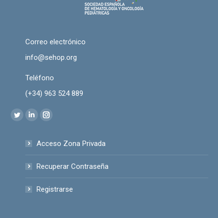
Correo electrónico
info@sehop.org
Teléfono
(+34) 963 524 889
Encuéntranos en:
Twitter
Linkedin
Instagram
page
page
page
Acceso Zona Privada
opens
opens
opens
in
in
in
Recuperar Contraseña
new
new
new
window
window
window
Registrarse