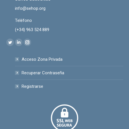
info@sehop.org
Teléfono
(+34) 963 524 889
Encuéntranos en:
Twitter
Linkedin
Instagram
page
page
page
Acceso Zona Privada
opens
opens
opens
in
in
in
Recuperar Contraseña
new
new
new
window
window
window
Registrarse