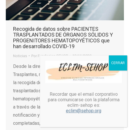
Recogida de datos sobre PACIENTES
TRASPLANTADOS DE ÓRGANOS SÓLIDOS Y
PROGENITORES HEMATOPOYÉTICOS que
han desarrollado COVID-19
Noticias
Por
Fundacion SEHOP
18/11/2020
Desde la dirección de la Organización Nacional de
Trasplantes, nos informan que se encuentra activa
la recogida de datos sobre pacientes
trasplantados de órganos sólidos y progenitores
Recordar que el email corporativo
hematopoyéticos que han desarrollado COVID-19,
para comunicarse con la plataforma
eclim-sehop es:
a través de las dos fichas siguientes (ficha de
eclim@sehop.org
notificación y ficha de seguimiento). Una vez
completadas, la podéis hacer llegar por email…