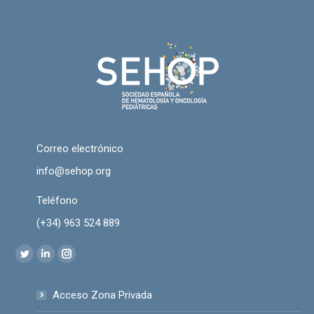
Correo electrónico
info@sehop.org
Teléfono
(+34) 963 524 889
Encuéntranos en:
Twitter
Linkedin
Instagram
page
page
page
Acceso Zona Privada
opens
opens
opens