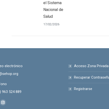
el Sistema
Nacional de
Salud
17/02/2026
eo electrónico
Acceso Zona Privada
@sehop.org
Recuperar Contraseñ
fono
Registrarse
) 963 524 889
anos en:
kedin
Instagram