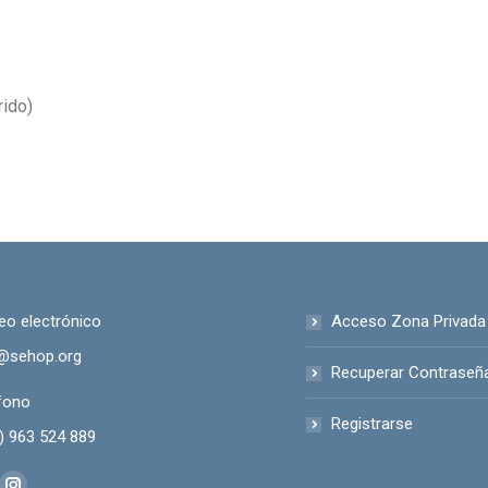
rido)
eo electrónico
Acceso Zona Privada
@sehop.org
Recuperar Contraseñ
fono
Registrarse
) 963 524 889
anos en: