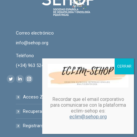
Correo electrónico
info@sehop.org
Teléfono
(+34) 963 524 889
Encuéntranos en:
Twitter
Linkedin
Instagram
page
page
page
Acceso Zona Privada
opens
opens
opens
Recordar que el email corporativo
para comunicarse con la plataforma
in
in
in
eclim-sehop es:
Recuperar Contraseña
new
new
new
eclim@sehop.org
window
window
window
Registrarse